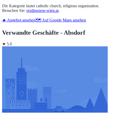
Die Kategorie lautet catholic church, religious organization.
Besuchen Sie:
erzdioezese-wien.at
.
🔥 Angebot ansehen
🗺️ Auf Google Maps ansehen
Verwandte Geschäfte - Absdorf
★ 5.0