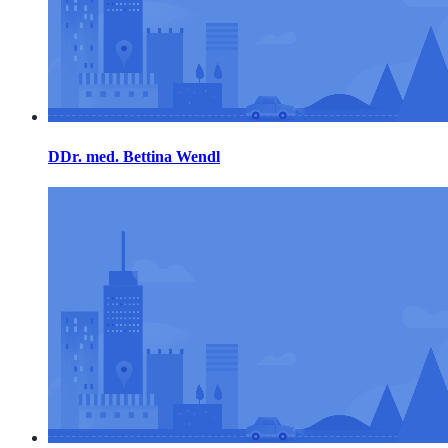
DDr. med. Bettina Wendl