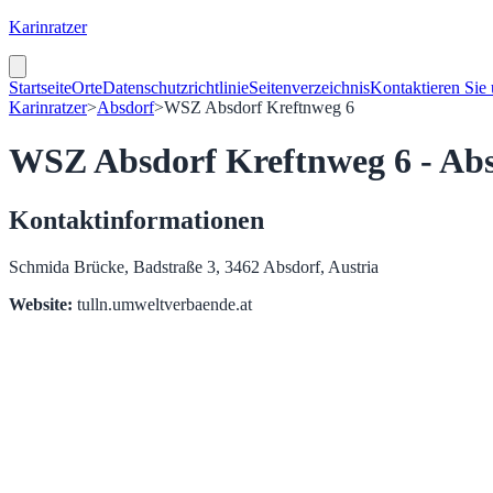
Karinratzer
Startseite
Orte
Datenschutzrichtlinie
Seitenverzeichnis
Kontaktieren Sie
Karinratzer
>
Absdorf
>
WSZ Absdorf Kreftnweg 6
WSZ Absdorf Kreftnweg 6 - Ab
Kontaktinformationen
Schmida Brücke, Badstraße 3, 3462 Absdorf, Austria
Website:
tulln.umweltverbaende.at