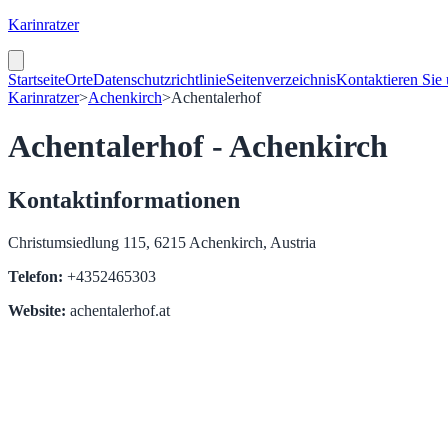
Karinratzer
Startseite
Orte
Datenschutzrichtlinie
Seitenverzeichnis
Kontaktieren Sie
Karinratzer
>
Achenkirch
>
Achentalerhof
Achentalerhof - Achenkirch
Kontaktinformationen
Christumsiedlung 115, 6215 Achenkirch, Austria
Telefon:
+4352465303
Website:
achentalerhof.at