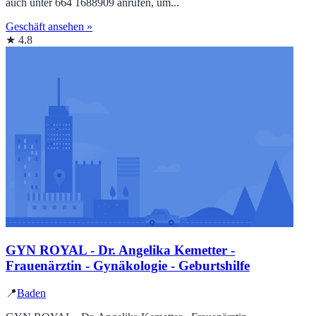
auch unter 664 1688909 anrufen, um...
Geschäft ansehen »
★ 4.8
GYN ROYAL - Dr. Angelika Kemetter -
Frauenärztin - Gynäkologie - Geburtshilfe
📍
Baden