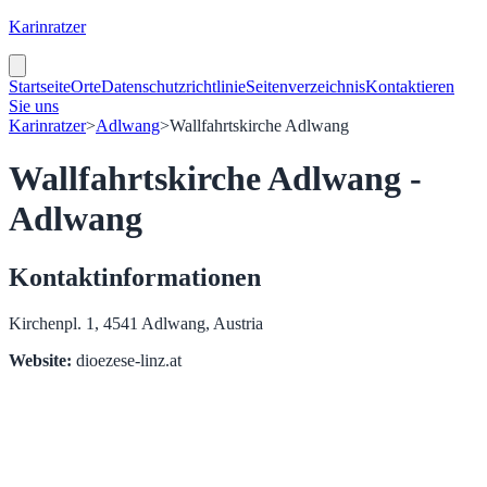
Karinratzer
Startseite
Orte
Datenschutzrichtlinie
Seitenverzeichnis
Kontaktieren
Sie uns
Karinratzer
>
Adlwang
>
Wallfahrtskirche Adlwang
Wallfahrtskirche Adlwang -
Adlwang
Kontaktinformationen
Kirchenpl. 1, 4541 Adlwang, Austria
Website:
dioezese-linz.at