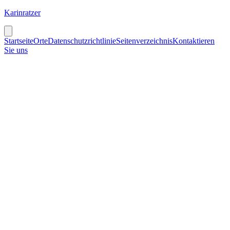
Karinratzer
Startseite
Orte
Datenschutzrichtlinie
Seitenverzeichnis
Kontaktieren
Sie uns