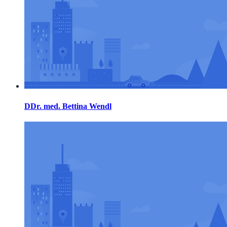
DDr. med. Bettina Wendl