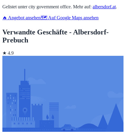
Gelistet unter city government office. Mehr auf:
albersdorf.at
.
🔥 Angebot ansehen
🗺️ Auf Google Maps ansehen
Verwandte Geschäfte - Albersdorf-
Prebuch
★ 4.9