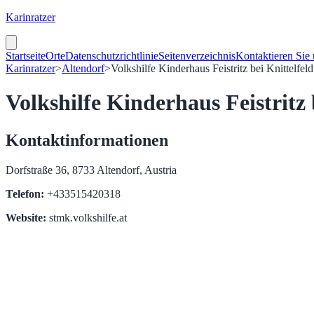
Karinratzer
Startseite
Orte
Datenschutzrichtlinie
Seitenverzeichnis
Kontaktieren Sie
Karinratzer
>
Altendorf
>
Volkshilfe Kinderhaus Feistritz bei Knittelfeld
Volkshilfe Kinderhaus Feistritz 
Kontaktinformationen
Dorfstraße 36, 8733 Altendorf, Austria
Telefon:
+433515420318
Website:
stmk.volkshilfe.at