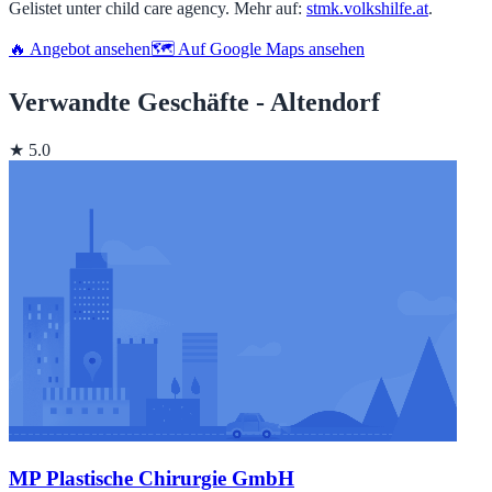
Gelistet unter child care agency. Mehr auf:
stmk.volkshilfe.at
.
🔥 Angebot ansehen
🗺️ Auf Google Maps ansehen
Verwandte Geschäfte - Altendorf
★ 5.0
MP Plastische Chirurgie GmbH