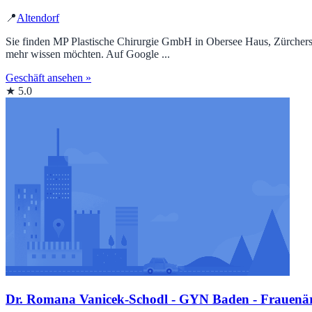
📍
Altendorf
Sie finden MP Plastische Chirurgie GmbH in Obersee Haus, Zürcherst
mehr wissen möchten. Auf Google ...
Geschäft ansehen »
★ 5.0
Dr. Romana Vanicek-Schodl - GYN Baden - Frauenärz