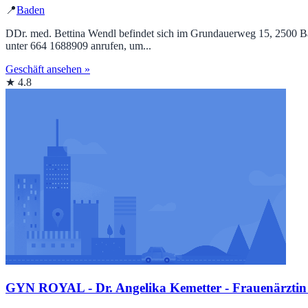
📍
Baden
DDr. med. Bettina Wendl befindet sich im Grundauerweg 15, 2500 Bade
unter 664 1688909 anrufen, um...
Geschäft ansehen »
★ 4.8
GYN ROYAL - Dr. Angelika Kemetter - Frauenärztin -