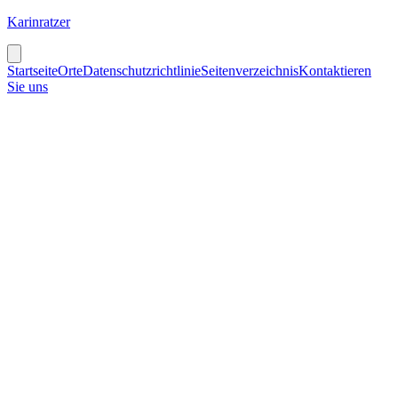
Karinratzer
Startseite
Orte
Datenschutzrichtlinie
Seitenverzeichnis
Kontaktieren
Sie uns