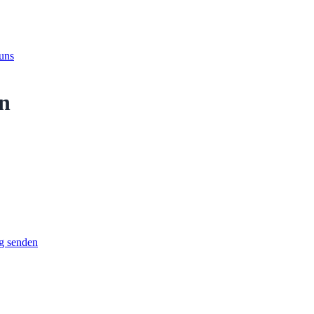
 uns
n
g senden