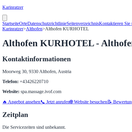
Karinratzer
Startseite
Orte
Datenschutzrichtlinie
Seitenverzeichnis
Kontaktieren Sie
Karinratzer
>
Althofen
>
Althofen KURHOTEL
Althofen KURHOTEL - Althofe
Kontaktinformationen
Moorweg 30, 9330 Althofen, Austria
Telefon:
+43426220710
Website:
spa.massage.ivof.com
🔥 Angebot ansehen
📞 Jetzt anrufen
🌐 Website besuchen
📝 Bewertun
Zeitplan
Die Servicezeiten sind unbekannt.