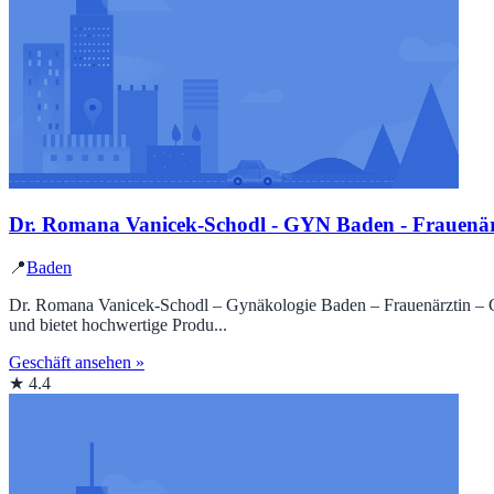
Dr. Romana Vanicek-Schodl - GYN Baden - Frauenärz
📍
Baden
Dr. Romana Vanicek-Schodl – Gynäkologie Baden – Frauenärztin – Gynä
und bietet hochwertige Produ...
Geschäft ansehen »
★ 4.4