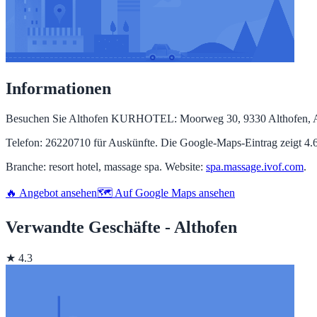
Informationen
Besuchen Sie Althofen KURHOTEL: Moorweg 30, 9330 Althofen, Aust
Telefon: 26220710 für Auskünfte. Die Google‑Maps‑Eintrag zeigt 4.
Branche: resort hotel, massage spa. Website:
spa.massage.ivof.com
.
🔥 Angebot ansehen
🗺️ Auf Google Maps ansehen
Verwandte Geschäfte - Althofen
★ 4.3