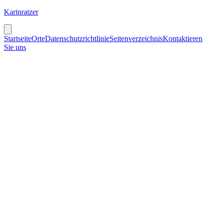
Karinratzer
Startseite
Orte
Datenschutzrichtlinie
Seitenverzeichnis
Kontaktieren
Sie uns