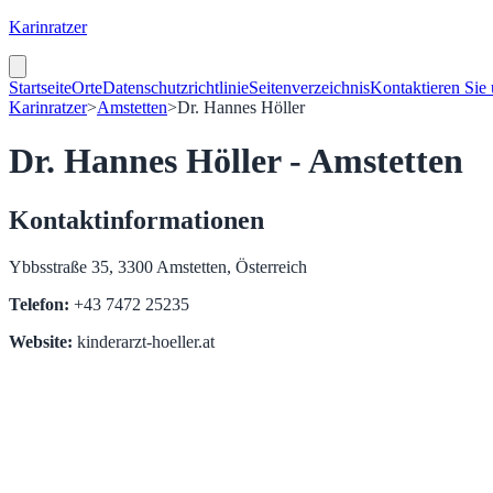
Karinratzer
Startseite
Orte
Datenschutzrichtlinie
Seitenverzeichnis
Kontaktieren Sie
Karinratzer
>
Amstetten
>
Dr. Hannes Höller
Dr. Hannes Höller - Amstetten
Kontaktinformationen
Ybbsstraße 35, 3300 Amstetten, Österreich
Telefon:
+43 7472 25235
Website:
kinderarzt-hoeller.at