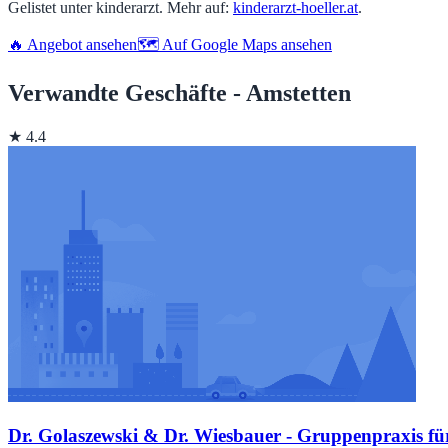
Gelistet unter kinderarzt. Mehr auf:
kinderarzt-hoeller.at
.
🔥 Angebot ansehen
🗺️ Auf Google Maps ansehen
Verwandte Geschäfte - Amstetten
★ 4.4
Dr. Golaszewski & Dr. Wiesbauer - Gruppenpraxis fü