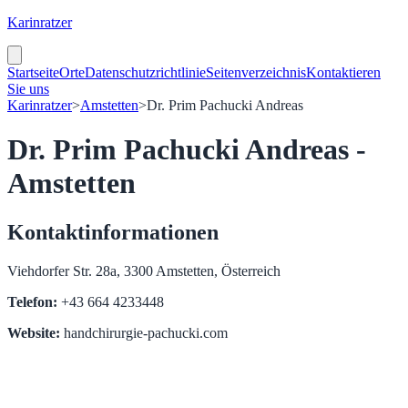
Karinratzer
Startseite
Orte
Datenschutzrichtlinie
Seitenverzeichnis
Kontaktieren
Sie uns
Karinratzer
>
Amstetten
>
Dr. Prim Pachucki Andreas
Dr. Prim Pachucki Andreas -
Amstetten
Kontaktinformationen
Viehdorfer Str. 28a, 3300 Amstetten, Österreich
Telefon:
+43 664 4233448
Website:
handchirurgie-pachucki.com