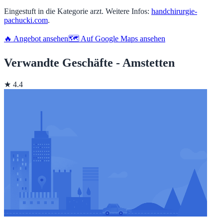
Eingestuft in die Kategorie arzt. Weitere Infos:
handchirurgie-
pachucki.com
.
🔥 Angebot ansehen
🗺️ Auf Google Maps ansehen
Verwandte Geschäfte - Amstetten
★ 4.4