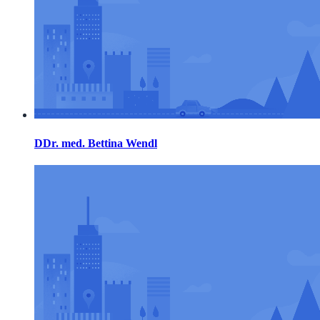
DDr. med. Bettina Wendl