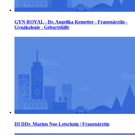
GYN ROYAL - Dr. Angelika Kemetter - Frauenärztin -
Gynäkologie - Geburtshilfe
DI DDr. Marion Noe-Letschnig | Frauenärztin