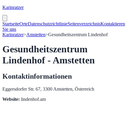
Karinratzer
Startseite
Orte
Datenschutzrichtlinie
Seitenverzeichnis
Kontaktieren
Sie uns
Karinratzer
>
Amstetten
>
Gesundheitszentrum Lindenhof
Gesundheitszentrum
Lindenhof - Amstetten
Kontaktinformationen
Eggersdorfer Str. 67, 3300 Amstetten, Österreich
Website:
lindenhof.am