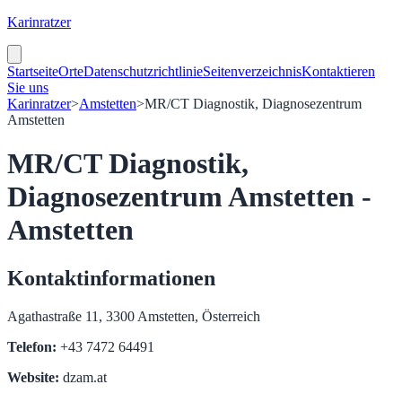
Karinratzer
Startseite
Orte
Datenschutzrichtlinie
Seitenverzeichnis
Kontaktieren
Sie uns
Karinratzer
>
Amstetten
>
MR/CT Diagnostik, Diagnosezentrum
Amstetten
MR/CT Diagnostik,
Diagnosezentrum Amstetten -
Amstetten
Kontaktinformationen
Agathastraße 11, 3300 Amstetten, Österreich
Telefon:
+43 7472 64491
Website:
dzam.at