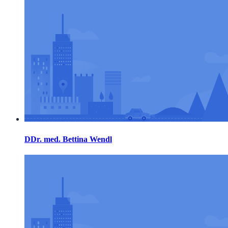
DDr. med. Bettina Wendl