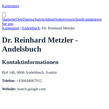
Karinratzer
Startseite
Orte
Datenschutzrichtlinie
Seitenverzeichnis
Kontaktieren
Sie uns
Karinratzer
>
Andelsbuch
>
Dr. Reinhard Metzler
Dr. Reinhard Metzler -
Andelsbuch
Kontaktinformationen
Hof 146, 6866 Andelsbuch, Austria
Telefon:
+436644067912
Website:
search.google.com