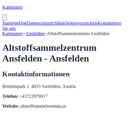
Karinratzer
Startseite
Orte
Datenschutzrichtlinie
Seitenverzeichnis
Kontaktieren
Sie uns
Karinratzer
>
Ansfelden
>
Altstoffsammelzentrum Ansfelden
Altstoffsammelzentrum
Ansfelden - Ansfelden
Kontaktinformationen
Betriebspark 1, 4053 Ansfelden, Austria
Telefon:
+43722979017
Website:
altstoffsammelzentrum.at