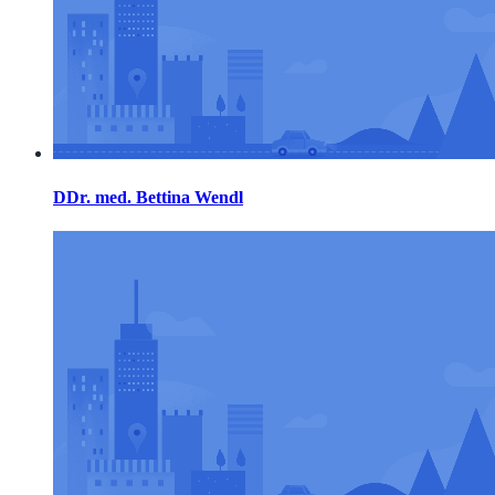
DDr. med. Bettina Wendl