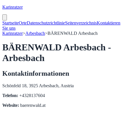
Karinratzer
Startseite
Orte
Datenschutzrichtlinie
Seitenverzeichnis
Kontaktieren
Sie uns
Karinratzer
>
Arbesbach
>
BÄRENWALD Arbesbach
BÄRENWALD Arbesbach -
Arbesbach
Kontaktinformationen
Schönfeld 18, 3925 Arbesbach, Austria
Telefon:
+4328137604
Website:
baerenwald.at