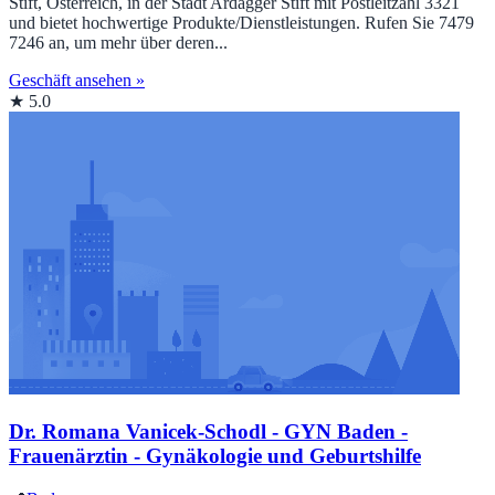
Stift, Österreich, in der Stadt Ardagger Stift mit Postleitzahl 3321
und bietet hochwertige Produkte/Dienstleistungen. Rufen Sie 7479
7246 an, um mehr über deren...
Geschäft ansehen »
★ 5.0
Dr. Romana Vanicek-Schodl - GYN Baden -
Frauenärztin - Gynäkologie und Geburtshilfe