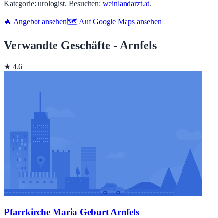
Kategorie: urologist. Besuchen:
weinlandarzt.at
.
🔥 Angebot ansehen
🗺️ Auf Google Maps ansehen
Verwandte Geschäfte - Arnfels
★ 4.6
Pfarrkirche Maria Geburt Arnfels