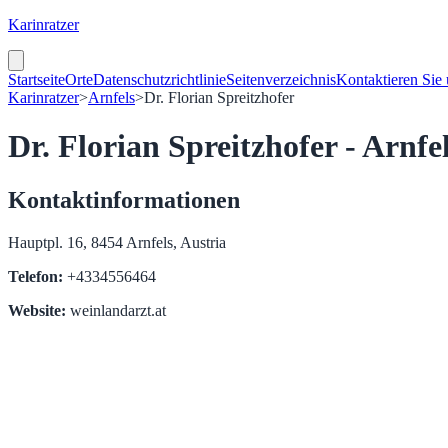
Karinratzer
Startseite
Orte
Datenschutzrichtlinie
Seitenverzeichnis
Kontaktieren Sie
Karinratzer
>
Arnfels
>
Dr. Florian Spreitzhofer
Dr. Florian Spreitzhofer - Arnfe
Kontaktinformationen
Hauptpl. 16, 8454 Arnfels, Austria
Telefon:
+4334556464
Website:
weinlandarzt.at