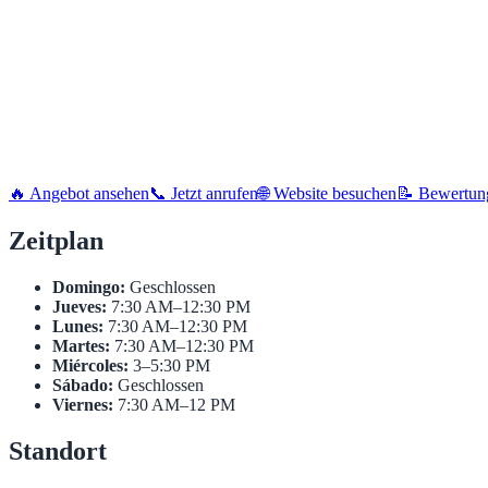
🔥 Angebot ansehen
📞 Jetzt anrufen
🌐 Website besuchen
📝 Bewertun
Zeitplan
Domingo:
Geschlossen
Jueves:
7:30 AM–12:30 PM
Lunes:
7:30 AM–12:30 PM
Martes:
7:30 AM–12:30 PM
Miércoles:
3–5:30 PM
Sábado:
Geschlossen
Viernes:
7:30 AM–12 PM
Standort