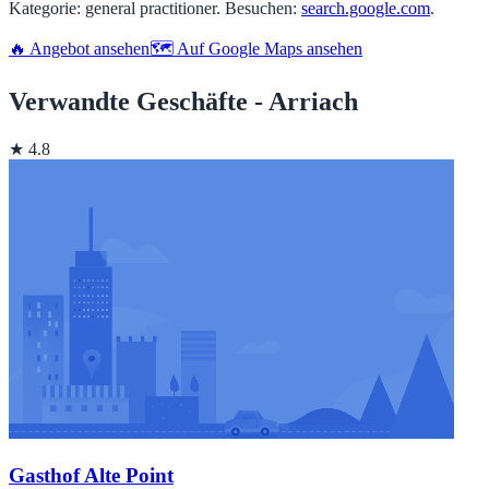
Kategorie: general practitioner. Besuchen:
search.google.com
.
🔥 Angebot ansehen
🗺️ Auf Google Maps ansehen
Verwandte Geschäfte - Arriach
★ 4.8
Gasthof Alte Point