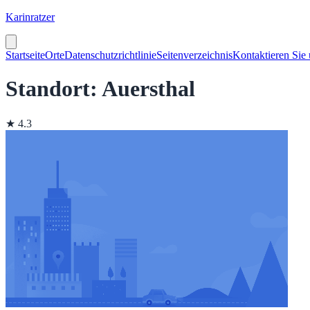
Karinratzer
Startseite
Orte
Datenschutzrichtlinie
Seitenverzeichnis
Kontaktieren Sie
Standort: Auersthal
★ 4.3