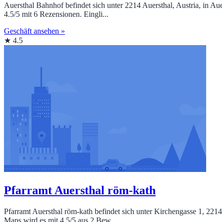
Auersthal Bahnhof befindet sich unter 2214 Auersthal, Austria, in
4.5/5 mit 6 Rezensionen. Eingli...
Geschäft ansehen »
★ 4.5
Pfarramt Auersthal röm-kath
Pfarramt Auersthal röm-kath befindet sich unter Kirchengasse 1, 22
Maps wird es mit 4.5/5 aus 2 Bew...