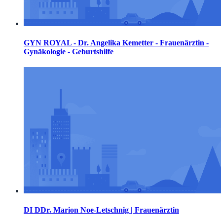
GYN ROYAL - Dr. Angelika Kemetter - Frauenärztin -
Gynäkologie - Geburtshilfe
DI DDr. Marion Noe-Letschnig | Frauenärztin