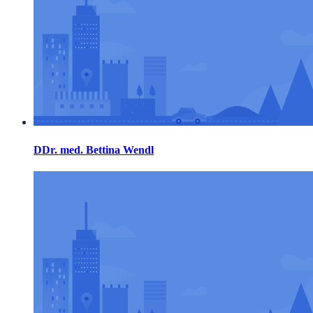
DDr. med. Bettina Wendl