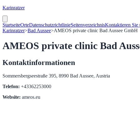
Karinratzer
Startseite
Orte
Datenschutzrichtlinie
Seitenverzeichnis
Kontaktieren Sie
Karinratzer
>
Bad Aussee
>
AMEOS private clinic Bad Aussee GmbH
AMEOS private clinic Bad Aus
Kontaktinformationen
Sommersbergseestraße 395, 8990 Bad Aussee, Austria
Telefon:
+43362253000
Website:
ameos.eu