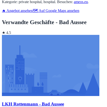
Kategorie: private hospital, hospital. Besuchen:
ameos.eu
.
🔥 Angebot ansehen
🗺️ Auf Google Maps ansehen
Verwandte Geschäfte - Bad Aussee
★ 4.5
LKH Rottenmann - Bad Aussee