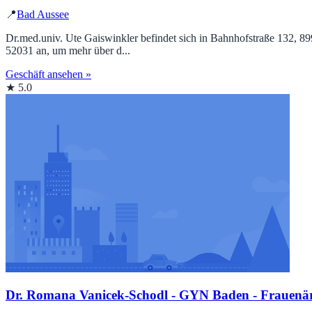
📍
Bad Aussee
Dr.med.univ. Ute Gaiswinkler befindet sich in Bahnhofstraße 132, 89
52031 an, um mehr über d...
Geschäft ansehen »
★ 5.0
Dr. Romana Vanicek-Schodl - GYN Baden - Frauenärz