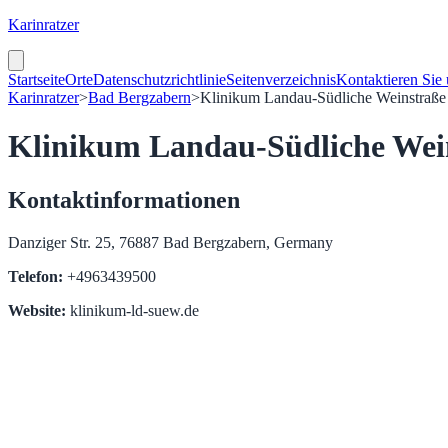
Karinratzer
Startseite
Orte
Datenschutzrichtlinie
Seitenverzeichnis
Kontaktieren Sie
Karinratzer
>
Bad Bergzabern
>
Klinikum Landau-Südliche Weinstraß
Klinikum Landau-Südliche Wei
Kontaktinformationen
Danziger Str. 25, 76887 Bad Bergzabern, Germany
Telefon:
+4963439500
Website:
klinikum-ld-suew.de