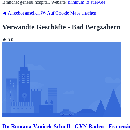
Branche: general hospital. Website:
klinikum-ld-suew.de
.
🔥 Angebot ansehen
🗺️ Auf Google Maps ansehen
Verwandte Geschäfte - Bad Bergzabern
★ 5.0
Dr. Romana Vanicek-Schodl - GYN Baden - Frauenärz