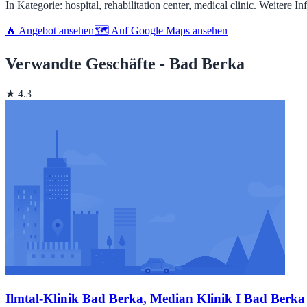
In Kategorie: hospital, rehabilitation center, medical clinic. Weitere In
🔥 Angebot ansehen
🗺️ Auf Google Maps ansehen
Verwandte Geschäfte - Bad Berka
★ 4.3
Ilmtal-Klinik Bad Berka, Median Klinik I Bad Berka 