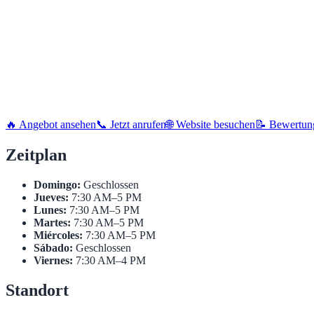
🔥 Angebot ansehen
📞 Jetzt anrufen
🌐 Website besuchen
📝 Bewertun
Zeitplan
Domingo:
Geschlossen
Jueves:
7:30 AM–5 PM
Lunes:
7:30 AM–5 PM
Martes:
7:30 AM–5 PM
Miércoles:
7:30 AM–5 PM
Sábado:
Geschlossen
Viernes:
7:30 AM–4 PM
Standort