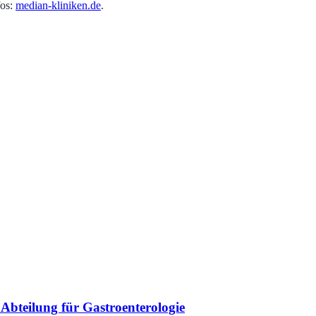
fos:
median-kliniken.de
.
Abteilung für Gastroenterologie