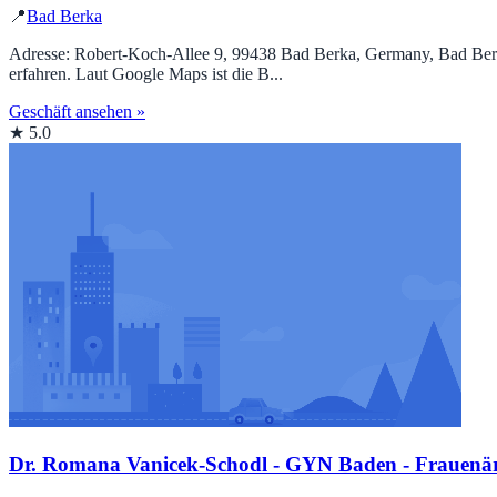
📍
Bad Berka
Adresse: Robert-Koch-Allee 9, 99438 Bad Berka, Germany, Bad Berka 
erfahren. Laut Google Maps ist die B...
Geschäft ansehen »
★ 5.0
Dr. Romana Vanicek-Schodl - GYN Baden - Frauenärz