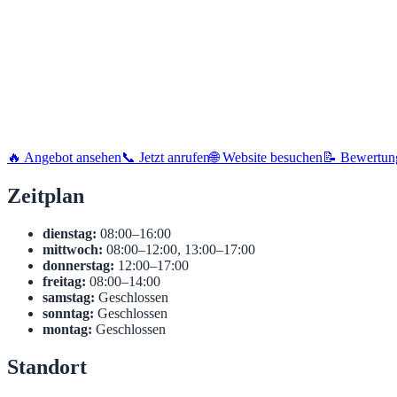
🔥 Angebot ansehen
📞 Jetzt anrufen
🌐 Website besuchen
📝 Bewertun
Zeitplan
dienstag:
08:00–16:00
mittwoch:
08:00–12:00, 13:00–17:00
donnerstag:
12:00–17:00
freitag:
08:00–14:00
samstag:
Geschlossen
sonntag:
Geschlossen
montag:
Geschlossen
Standort