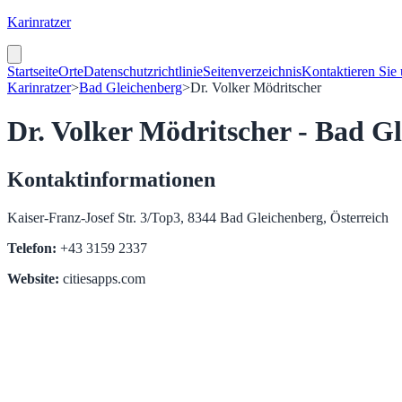
Karinratzer
Startseite
Orte
Datenschutzrichtlinie
Seitenverzeichnis
Kontaktieren Sie
Karinratzer
>
Bad Gleichenberg
>
Dr. Volker Mödritscher
Dr. Volker Mödritscher - Bad G
Kontaktinformationen
Kaiser-Franz-Josef Str. 3/Top3, 8344 Bad Gleichenberg, Österreich
Telefon:
+43 3159 2337
Website:
citiesapps.com