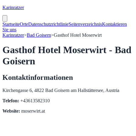
Karinratzer
Startseite
Orte
Datenschutzrichtlinie
Seitenverzeichnis
Kontaktieren
Sie uns
Karinratzer
>
Bad Goisern
>
Gasthof Hotel Moserwirt
Gasthof Hotel Moserwirt - Bad
Goisern
Kontaktinformationen
Kirchengasse 6, 4822 Bad Goisern am Hallstättersee, Austria
Telefon:
+43613582310
Website:
moserwirt.at