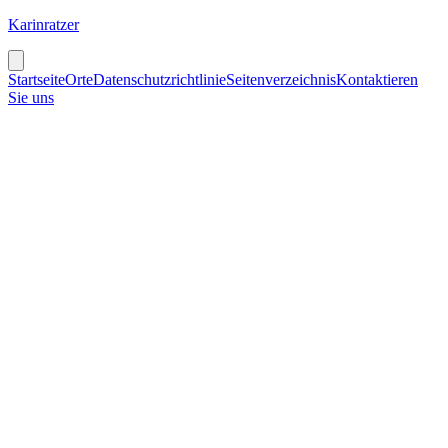
Karinratzer
Startseite
Orte
Datenschutzrichtlinie
Seitenverzeichnis
Kontaktieren
Sie uns