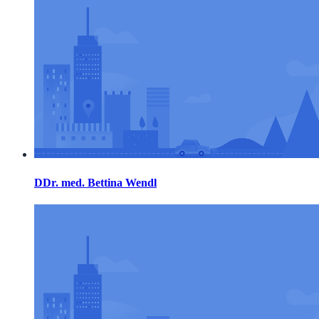
DDr. med. Bettina Wendl