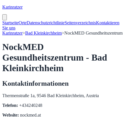
Karinratzer
Startseite
Orte
Datenschutzrichtlinie
Seitenverzeichnis
Kontaktieren
Sie uns
Karinratzer
>
Bad Kleinkirchheim
>
NockMED Gesundheitszentrum
NockMED
Gesundheitszentrum - Bad
Kleinkirchheim
Kontaktinformationen
Thermenstraße 1a, 9546 Bad Kleinkirchheim, Austria
Telefon:
+434240248
Website:
nockmed.at