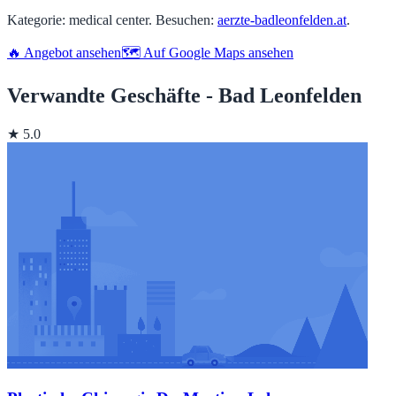
Kategorie: medical center. Besuchen:
aerzte-badleonfelden.at
.
🔥 Angebot ansehen
🗺️ Auf Google Maps ansehen
Verwandte Geschäfte - Bad Leonfelden
★ 5.0