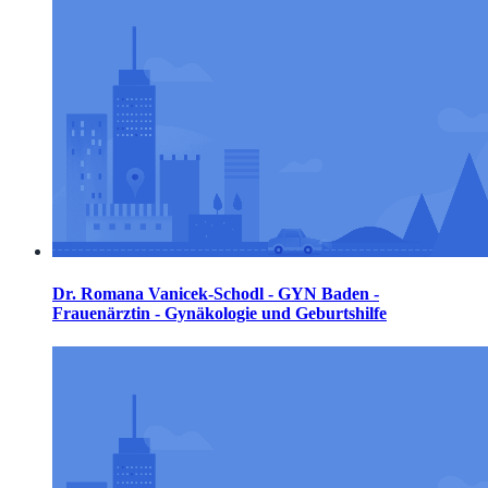
Dr. Romana Vanicek-Schodl - GYN Baden -
Frauenärztin - Gynäkologie und Geburtshilfe