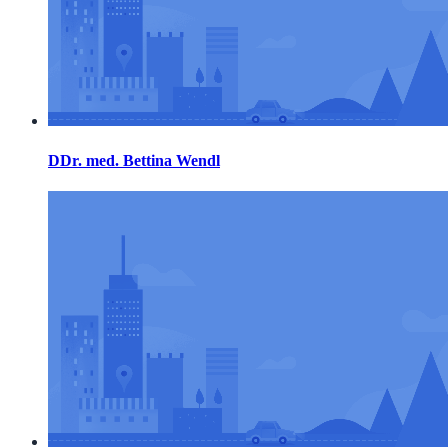
DDr. med. Bettina Wendl