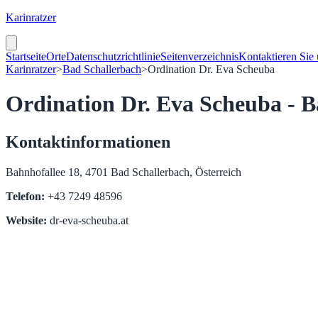
Karinratzer
Startseite
Orte
Datenschutzrichtlinie
Seitenverzeichnis
Kontaktieren Sie
Karinratzer
>
Bad Schallerbach
>
Ordination Dr. Eva Scheuba
Ordination Dr. Eva Scheuba - B
Kontaktinformationen
Bahnhofallee 18, 4701 Bad Schallerbach, Österreich
Telefon:
+43 7249 48596
Website:
dr-eva-scheuba.at