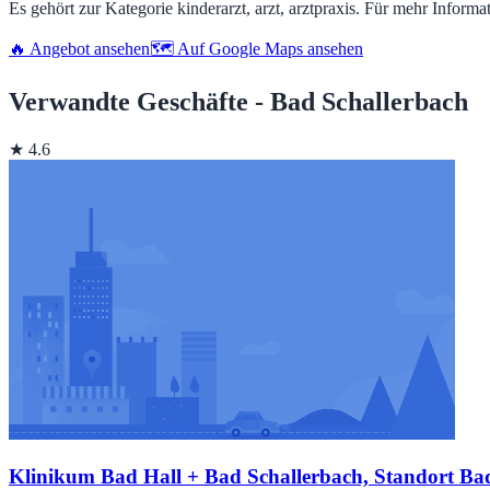
Es gehört zur Kategorie kinderarzt, arzt, arztpraxis. Für mehr Inform
🔥 Angebot ansehen
🗺️ Auf Google Maps ansehen
Verwandte Geschäfte - Bad Schallerbach
★ 4.6
Klinikum Bad Hall + Bad Schallerbach, Standort Ba