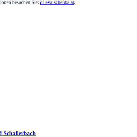
ationen besuchen Sie:
dr-eva-scheuba.at
.
d Schallerbach