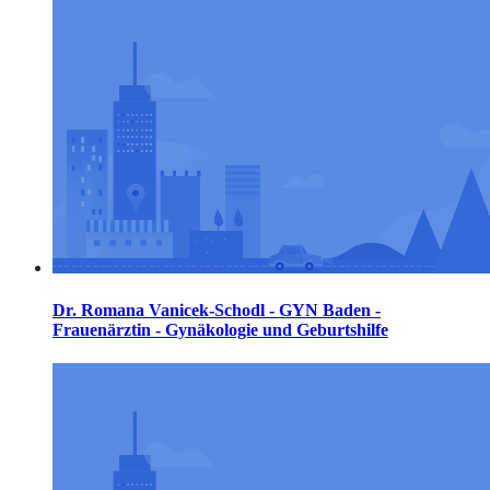
Dr. Romana Vanicek-Schodl - GYN Baden -
Frauenärztin - Gynäkologie und Geburtshilfe