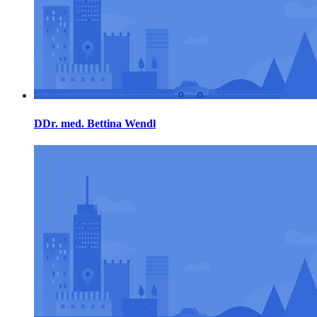
DDr. med. Bettina Wendl