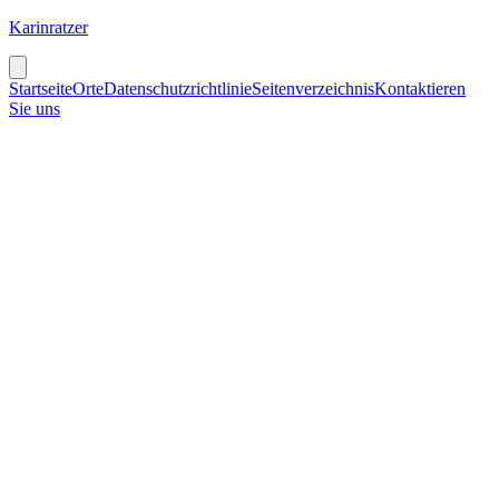
Karinratzer
Startseite
Orte
Datenschutzrichtlinie
Seitenverzeichnis
Kontaktieren
Sie uns