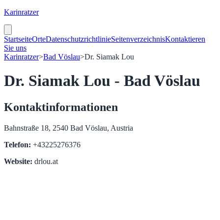
Karinratzer
Startseite
Orte
Datenschutzrichtlinie
Seitenverzeichnis
Kontaktieren
Sie uns
Karinratzer
>
Bad Vöslau
>
Dr. Siamak Lou
Dr. Siamak Lou - Bad Vöslau
Kontaktinformationen
Bahnstraße 18, 2540 Bad Vöslau, Austria
Telefon:
+43225276376
Website:
drlou.at