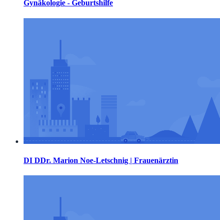
Gynäkologie - Geburtshilfe
DI DDr. Marion Noe-Letschnig | Frauenärztin