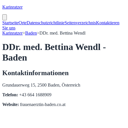
Karinratzer
Startseite
Orte
Datenschutzrichtlinie
Seitenverzeichnis
Kontaktieren
Sie uns
Karinratzer
>
Baden
>
DDr. med. Bettina Wendl
DDr. med. Bettina Wendl -
Baden
Kontaktinformationen
Grundauerweg 15, 2500 Baden, Österreich
Telefon:
+43 664 1688909
Website:
frauenaerztin-baden.co.at