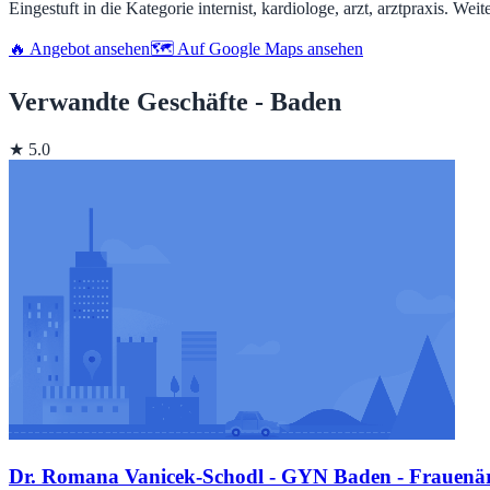
Eingestuft in die Kategorie internist, kardiologe, arzt, arztpraxis. Weit
🔥 Angebot ansehen
🗺️ Auf Google Maps ansehen
Verwandte Geschäfte - Baden
★ 5.0
Dr. Romana Vanicek-Schodl - GYN Baden - Frauenärz