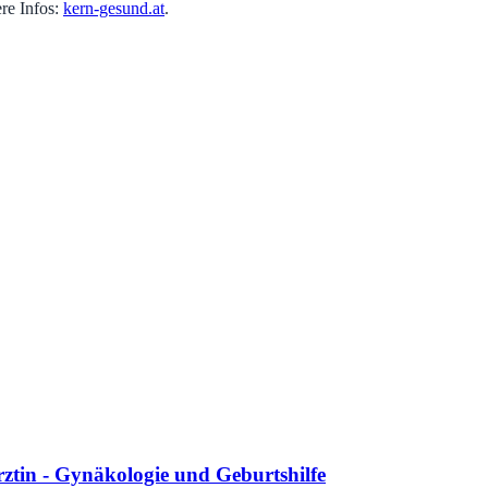
ere Infos:
kern-gesund.at
.
tin - Gynäkologie und Geburtshilfe