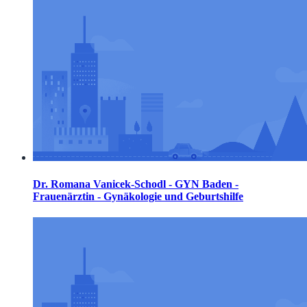
Dr. Romana Vanicek-Schodl - GYN Baden -
Frauenärztin - Gynäkologie und Geburtshilfe