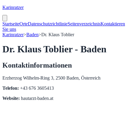
Karinratzer
Startseite
Orte
Datenschutzrichtlinie
Seitenverzeichnis
Kontaktieren
Sie uns
Karinratzer
>
Baden
>
Dr. Klaus Toblier
Dr. Klaus Toblier - Baden
Kontaktinformationen
Erzherzog Wilhelm-Ring 3, 2500 Baden, Österreich
Telefon:
+43 676 3605413
Website:
hautarzt-baden.at