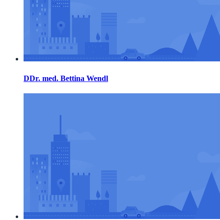
DDr. med. Bettina Wendl