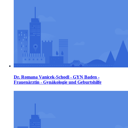
Dr. Romana Vanicek-Schodl - GYN Baden -
Frauenärztin - Gynäkologie und Geburtshilfe