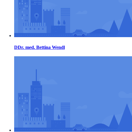
DDr. med. Bettina Wendl