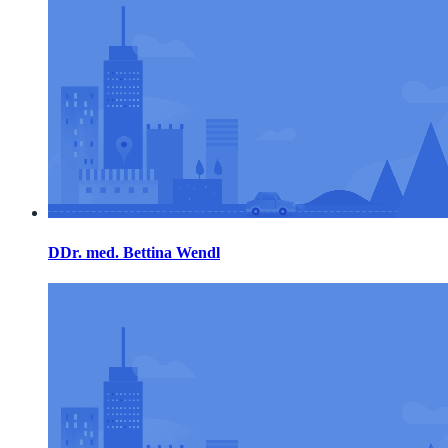
DDr. med. Bettina Wendl