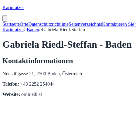
Karinratzer
Startseite
Orte
Datenschutzrichtlinie
Seitenverzeichnis
Kontaktieren Sie
Karinratzer
>
Baden
>
Gabriela Riedl-Steffan
Gabriela Riedl-Steffan - Baden
Kontaktinformationen
Neustiftgasse 21, 2500 Baden, Österreich
Telefon:
+43 2252 254044
Website:
ordiriedl.at