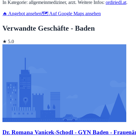
In Kategorie: allgemeinmediziner, arzt. Weitere Infos:
ordiriedl.at
.
🔥 Angebot ansehen
🗺️ Auf Google Maps ansehen
Verwandte Geschäfte - Baden
★ 5.0
Dr. Romana Vanicek-Schodl - GYN Baden - Frauenärz