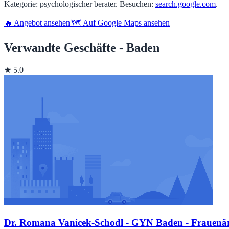
Kategorie: psychologischer berater. Besuchen:
search.google.com
.
🔥 Angebot ansehen
🗺️ Auf Google Maps ansehen
Verwandte Geschäfte - Baden
★ 5.0
Dr. Romana Vanicek-Schodl - GYN Baden - Frauenärz