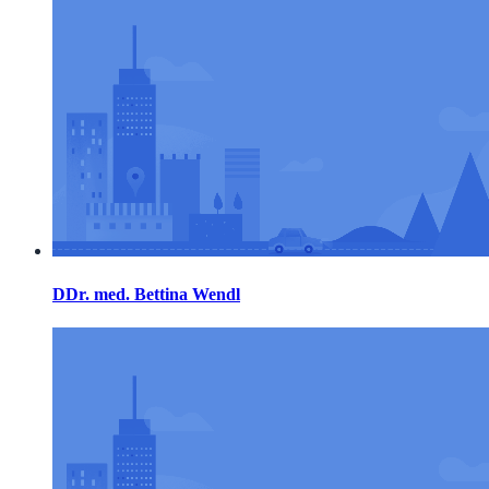
DDr. med. Bettina Wendl