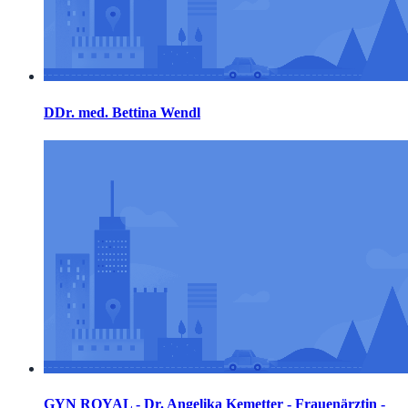
DDr. med. Bettina Wendl
GYN ROYAL - Dr. Angelika Kemetter - Frauenärztin -