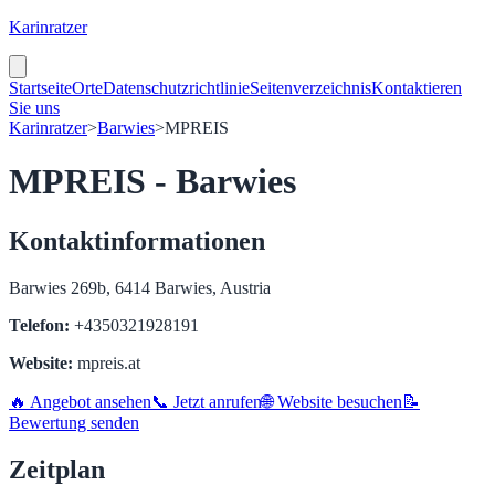
Karinratzer
Startseite
Orte
Datenschutzrichtlinie
Seitenverzeichnis
Kontaktieren
Sie uns
Karinratzer
>
Barwies
>
MPREIS
MPREIS - Barwies
Kontaktinformationen
Barwies 269b, 6414 Barwies, Austria
Telefon:
+4350321928191
Website:
mpreis.at
🔥 Angebot ansehen
📞 Jetzt anrufen
🌐 Website besuchen
📝
Bewertung senden
Zeitplan