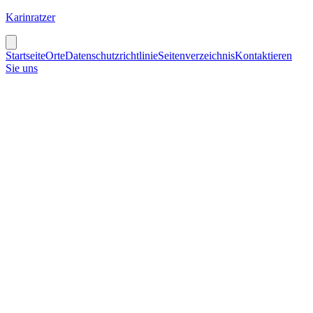
Karinratzer
Startseite
Orte
Datenschutzrichtlinie
Seitenverzeichnis
Kontaktieren
Sie uns