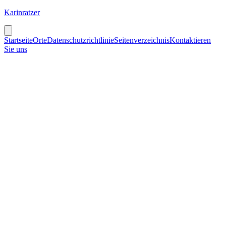
Karinratzer
Startseite
Orte
Datenschutzrichtlinie
Seitenverzeichnis
Kontaktieren
Sie uns