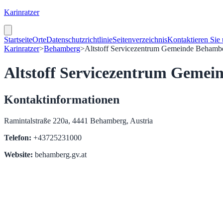
Karinratzer
Startseite
Orte
Datenschutzrichtlinie
Seitenverzeichnis
Kontaktieren Sie
Karinratzer
>
Behamberg
>
Altstoff Servicezentrum Gemeinde Behamb
Altstoff Servicezentrum Geme
Kontaktinformationen
Ramintalstraße 220a, 4441 Behamberg, Austria
Telefon:
+43725231000
Website:
behamberg.gv.at