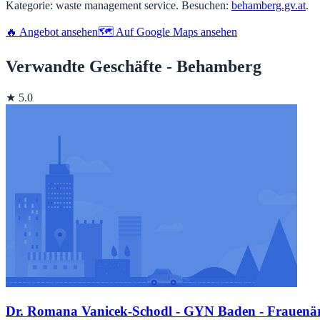
Kategorie: waste management service. Besuchen:
behamberg.gv.at
.
🔥 Angebot ansehen
🗺️ Auf Google Maps ansehen
Verwandte Geschäfte - Behamberg
★ 5.0
Dr. Romana Vanicek-Schodl - GYN Baden - Frauenärz