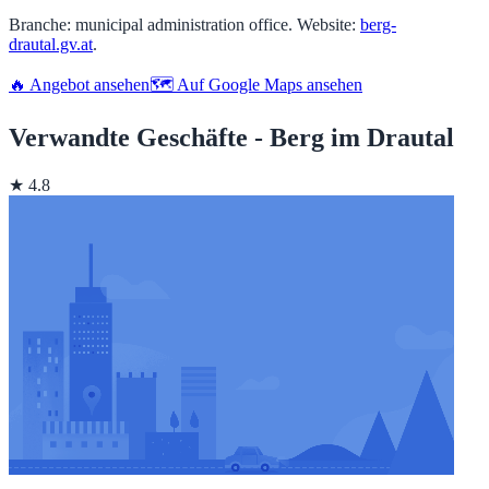
Branche: municipal administration office. Website:
berg-
drautal.gv.at
.
🔥 Angebot ansehen
🗺️ Auf Google Maps ansehen
Verwandte Geschäfte - Berg im Drautal
★ 4.8