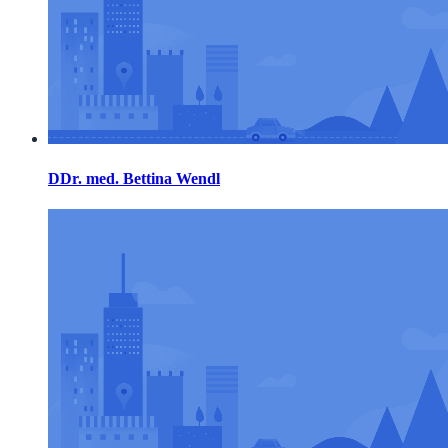
DDr. med. Bettina Wendl