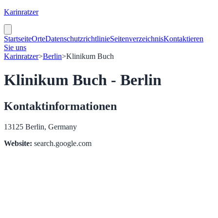
Karinratzer
Startseite
Orte
Datenschutzrichtlinie
Seitenverzeichnis
Kontaktieren
Sie uns
Karinratzer
>
Berlin
>
Klinikum Buch
Klinikum Buch - Berlin
Kontaktinformationen
13125 Berlin, Germany
Website:
search.google.com