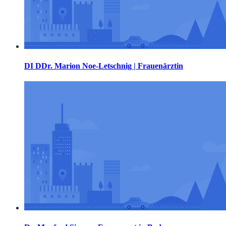
DI DDr. Marion Noe-Letschnig | Frauenärztin