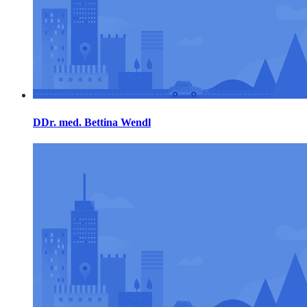
DDr. med. Bettina Wendl