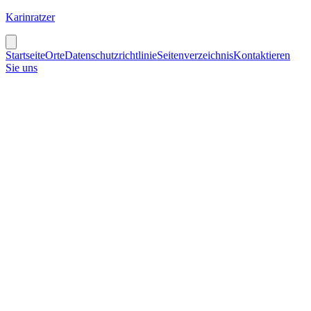
Karinratzer
Startseite
Orte
Datenschutzrichtlinie
Seitenverzeichnis
Kontaktieren
Sie uns